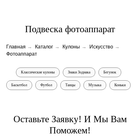
Подвеска фотоаппарат
Главная
→
Каталог
→
Кулоны
→
Искусство
→
Фотоаппарат
Классические кулоны
Знаки Зодиака
Бегунок
Баскетбол
Футбол
Танцы
Музыка
Коньки
Оставьте Заявку! И Мы Вам
Поможем!