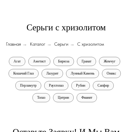
Серьги с хризолитом
Главная
Каталог
Серьги
С хризолитом
→
→
→
Агат
Аметист
Бирюза
Гранат
Жемчуг
Кошачий Глаз
Лазурит
Лунный Камень
Оникс
Перламутр
Раухтопаз
Рубин
Сапфир
Топаз
Цитрин
Фианит
Оставьте Заявку! И Мы Вам