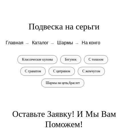
Подвеска на серьги
Главная
→
Каталог
→
Шармы
→
На конго
Классические кулоны
Бегунок
С топазом
С гранатом
С цитрином
С жемчугом
Шармы на цепь,браслет
Оставьте Заявку! И Мы Вам
Поможем!