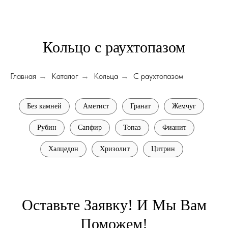
Кольцо с раухтопазом
Главная
Каталог
Кольца
С раухтопазом
→
→
→
Без камней
Аметист
Гранат
Жемчуг
Рубин
Сапфир
Топаз
Фианит
Халцедон
Хризолит
Цитрин
Оставьте Заявку! И Мы Вам
Поможем!