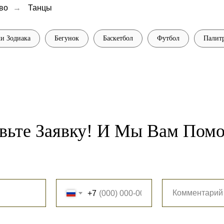
во
→
Танцы
и Зодиака
Бегунок
Баскетбол
Футбол
Палит
вьте Заявку! И Мы Вам Пом
+7