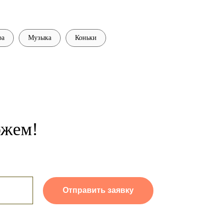
ра
Музыка
Коньки
ожем!
Отправить заявку