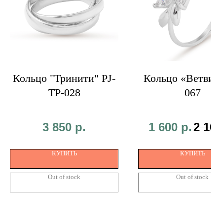
Кольцо "Тринити" PJ-
Кольцо «Ветви» 
TP-028
067
3 850
р.
1 600
р.
2 10
КУПИТЬ
КУПИТЬ
Out of stock
Out of stock