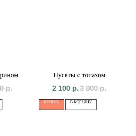
юрином
Пусеты с топазом
0
р.
2 100
р.
3 800
р.
КУПИТЬ
В КОРЗИНУ