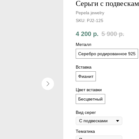
Серьги с подвеска
Pepela jewelry
SKU:
PJ2-125
4 200
р.
5 900
р.
Металл
Серебро родированное 925
Вставка
Фианит
Цвет вставки
Бесцветный
Вид серег
Тематика