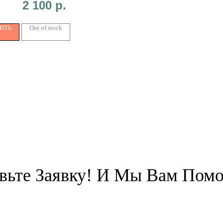
2 100
р.
ИТЬ
Out of stock
вьте Заявку! И Мы Вам Пом