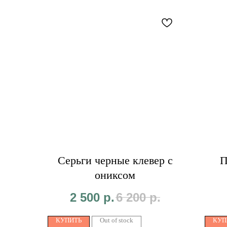
Серьги черные клевер с
П
ониксом
2 500
р.
6 200
р.
КУПИТЬ
Out of stock
КУП