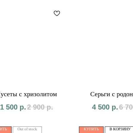
усеты с хризолитом
Серьги с родо
1 500
р.
2 900
р.
4 500
р.
6 70
ИТЬ
Out of stock
КУПИТЬ
В КОРЗИНУ