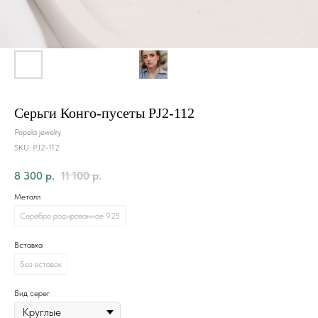
Серьги Конго-пусеты PJ2-112
Pepela jewelry
SKU:
PJ2-112
8 300
р.
11 100
р.
Металл
Серебро родированное 925
Вставка
Без вставок
Вид серег