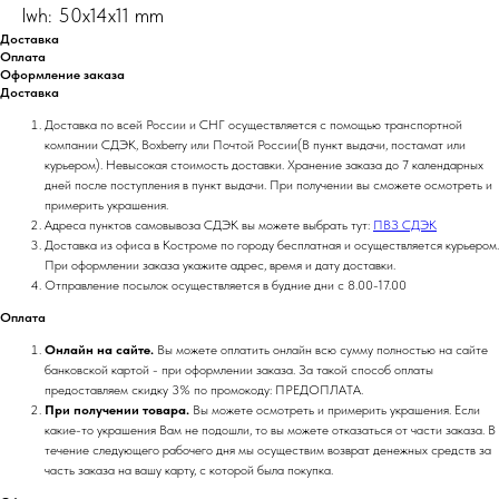
lwh: 50x14x11 mm
Доставка
Оплата
Оформление заказа
Доставка
Доставка по всей России и СНГ осуществляется с помощью транспортной
компании СДЭК, Boxberry или Почтой России(В пункт выдачи, постамат или
курьером). Невысокая стоимость доставки. Хранение заказа до 7 календарных
дней после поступления в пункт выдачи. При получении вы сможете осмотреть и
примерить украшения.
Адреса пунктов самовывоза СДЭК вы можете выбрать тут:
ПВЗ СДЭК
Доставка из офиса в Костроме по городу бесплатная и осуществляется курьером.
При оформлении заказа укажите адрес, время и дату доставки.
Отправление посылок осуществляется в будние дни с 8.00-17.00
Оплата
Онлайн на сайте.
Вы можете оплатить онлайн всю сумму полностью на сайте
банковской картой - при оформлении заказа. За такой способ оплаты
предоставляем скидку 3% по промокоду: ПРЕДОПЛАТА.
При получении товара.
Вы можете осмотреть и примерить украшения. Если
какие-то украшения Вам не подошли, то вы можете отказаться от части заказа. В
течение следующего рабочего дня мы осуществим возврат денежных средств за
часть заказа на вашу карту, с которой была покупка.