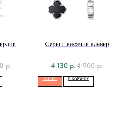
ердце
Серьги висячие клевер
0
р.
4 130
р.
4 900
р.
КУПИТЬ
В КОРЗИНУ