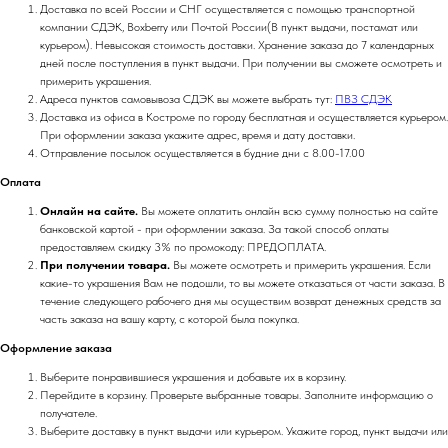
Доставка по всей России и СНГ осуществляется с помощью транспортной
компании СДЭК, Boxberry или Почтой России(В пункт выдачи, постамат или
курьером). Невысокая стоимость доставки. Хранение заказа до 7 календарных
дней после поступления в пункт выдачи. При получении вы сможете осмотреть и
примерить украшения.
Адреса пунктов самовывоза СДЭК вы можете выбрать тут:
ПВЗ СДЭК
Доставка из офиса в Костроме по городу бесплатная и осуществляется курьером.
При оформлении заказа укажите адрес, время и дату доставки.
Отправление посылок осуществляется в будние дни с 8.00-17.00
Оплата
Онлайн на сайте.
Вы можете оплатить онлайн всю сумму полностью на сайте
банковской картой - при оформлении заказа. За такой способ оплаты
предоставляем скидку 3% по промокоду: ПРЕДОПЛАТА.
При получении товара.
Вы можете осмотреть и примерить украшения. Если
какие-то украшения Вам не подошли, то вы можете отказаться от части заказа. В
течение следующего рабочего дня мы осуществим возврат денежных средств за
часть заказа на вашу карту, с которой была покупка.
Оформление заказа
Выберите понравившиеся украшения и добавьте их в корзину.
Перейдите в корзину. Проверьте выбранные товары. Заполните информацию о
получателе.
Выберите доставку в пункт выдачи или курьером. Укажите город, пункт выдачи или