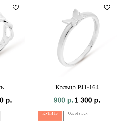
пь
Кольцо PJ1-164
0
р.
900
р.
1 300
р.
КУПИТЬ
Out of stock